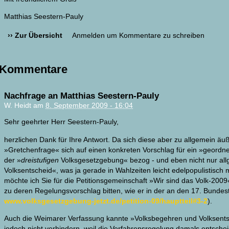
Matthias Seestern-Pauly
›› Zur Übersicht
Anmelden
um Kommentare zu schreiben
Kommentare
Nachfrage an Matthias Seestern-Pauly
W. Heidt am
8. September 2009 - 16:04
Sehr geehrter Herr Seestern-Pauly,
herzlichen Dank für Ihre Antwort. Da sich diese aber zu allgemein äuße
»Gretchenfrage« sich auf einen konkreten Vorschlag für ein »geordn
der »
dreistufigen
Volksgesetzgebung« bezog - und eben nicht nur al
Volksentscheid«, was ja gerade in Wahlzeiten leicht edelpopulistisc
möchte ich Sie für die Petitionsgemeinschaft »Wir sind das Volk-200
zu deren Regelungsvorschlag bitten, wie er in der an den 17. Bundesta
www.volksgesetzgebung-jetzt.de/petition-09/hauptteil#3-2
).
Auch die Weimarer Verfassung kannte »Volksbegehren und Volksentsch
jedoch nicht verhindern, weil die Verfahrensregelung damals entsch