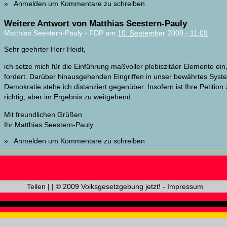
»
Anmelden
um Kommentare zu schreiben
Weitere Antwort von Matthias Seestern-Pauly
Matthias Seestern-Pauly - FDP am
10. September 2009 - 11:09
Sehr geehrter Herr Heidt,
ich setze mich für die Einführung maßvoller plebiszitäer Elemente ein,
fordert. Darüber hinausgehenden Eingriffen in unser bewährtes Syst
Demokratie stehe ich distanziert gegenüber. Insofern ist Ihre Petit
richtig, aber im Ergebnis zu weitgehend.
Mit freundlichen Grüßen
Ihr Matthias Seestern-Pauly
»
Anmelden
um Kommentare zu schreiben
Teilen
|
|
© 2009 Volksgesetzgebung jetzt!
-
Impressum