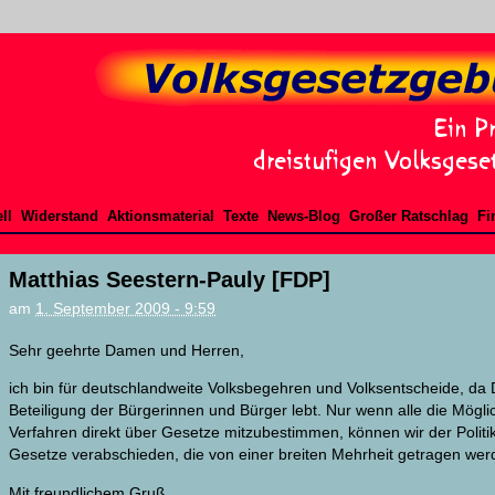
ll
Widerstand
Aktionsmaterial
Texte
News-Blog
Großer Ratschlag
Fi
Matthias Seestern-Pauly [FDP]
am
1. September 2009 - 9:59
Sehr geehrte Damen und Herren,
ich bin für deutschlandweite Volksbegehren und Volksentscheide, da 
Beteiligung der Bürgerinnen und Bürger lebt. Nur wenn alle die Mögli
Verfahren direkt über Gesetze mitzubestimmen, können wir der Polit
Gesetze verabschieden, die von einer breiten Mehrheit getragen wer
Mit freundlichem Gruß