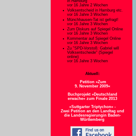
in Hamburg
vor 16 Jahre 2 Wochen
Volksentscheid in Hamburg etc.
vor 16 Jahre 3 Wochen
Münchhausen-Tat ist gefragt!
vor 16 Jahre 3 Wochen
Zum Diskurs auf Spiegel Online
vor 16 Jahre 3 Wochen
Kommentar auf Spiegel Online
vor 16 Jahre 3 Wochen
Zu "SPD-Vorstoß: Gabriel will
Volksentscheide" (Spiegel
online)
vor 16 Jahre 3 Wochen
Aktuell:
Petition »Zum
9. November 2009«
Buchprojekt »Deutschland
erwache« zum Finale 2013
»Suttgarter Triptychon« -
Zwei Petition an den Landtag und
die Landesregierungin Baden-
Württemberg