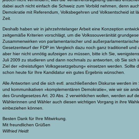
dabei auch nicht einfach die Schweiz zum Vorbild nehmen, denn auch
Demokratie mit Referendum, Volksbegehren und Volksentscheid ist lä
Zeit.
Deshalb haben wir in jahrzehntelanger Arbeit eine Konzeption entwic
zeitgemäße Kriterien vorschlägt, um die Volkssouveränität grundges
Zusammenwirken von parlamentarischer und außerparlamentarischer Le
Gesetzentwurf der FDP im Vergleich dazu noch ganz traditionell und 
aber hier nicht unnötig aufzeigen zu müssen, bitte ich Sie, wenigsten
Juli 2009 zu studieren und dann nochmals zu antworten, ob Sie sich
Ziel der »dreistufigen Volksgesetzgebung« einsetzen werden. Sollte da
schon heute für Ihre Kandidatur ein gutes Ergebnis wünschen.
Alle Antworten und die sich evtl. anschließenden Diskurse werden im 
und kommunikativen »komplementären Demokratie«, wie wir sie an
des Grundgesetzes Art. 20 Abs. 2 verwirklichen wollen, werden auf de
Wählerinnen und Wähler auch diesen wichtigen Vorgang in ihre Wah
einbeziehen können.
Besten Dank für Ihre Mitwirkung.
Mit freundlichen Grüßen
Wilfried Heidt