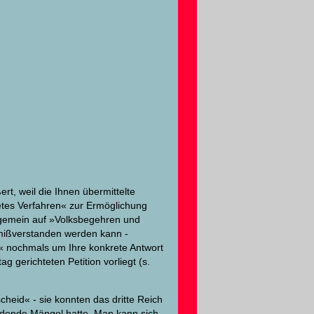
rt, weil die Ihnen übermittelte
etes Verfahren« zur Ermöglichung
lgemein auf »Volksbegehren und
h mißverstanden werden kann -
9« nochmals um Ihre konkrete Antwort
g gerichteten Petition vorliegt (s.
eid« - sie konnten das dritte Reich
eidende Mängel hatte. Man kann sich