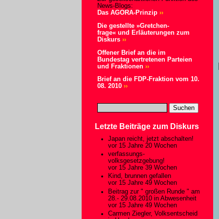
News-Blogs:
Das AGORA-Prinzip
››
Die gestellte »Gretchen-
frage« und Erläuterungen zum
Diskurs
››
Offener Brief an die im
Bundestag vertretenen Parteien
und Fraktionen
››
Brief an die FDP-Fraktion vom 10.
08. 2010
››
Letzte Beiträge zum Diskurs
Japan reicht, jetzt abschalten!
vor 15 Jahre 20 Wochen
verfassungs-
volksgesetzgebung!
vor 15 Jahre 39 Wochen
Kind, brunnen gefallen
vor 15 Jahre 49 Wochen
Beitrag zur " großen Runde " am
28.- 29.08.2010 in Abwesenheit
vor 15 Jahre 49 Wochen
Carmen Ziegler, Volksentscheid