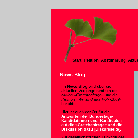
Start
Petition
Abstimmung
Aktue
News-Blog
Im
News-Blog
wird über die
aktuellen Vorgänge rund um die
Aktion »Gretchenfrage«
und die
Petition »Wir sind das Volk-2009«
berichtet.
Hier ist auch der Ort für die
Antworten der Bundestags-
Kandidatinnen und -Kandidaten
auf die »Gretchenfrage« und die
Diskussion dazu [Diskursseite].
Zur gesellschaftlichen Funktion des