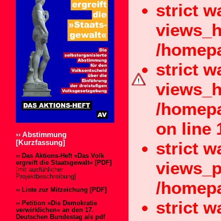
strict 
views_h
/homepa
strict 
views_h
/homepa
on line 
›› Abstimmung
strict 
[Kurzfassung]
›› Das Aktions-Heft »Das Volk
views_p
ergreift die Staatsgewalt« [PDF]
[mit ausfühlicher
Projektbeschreibung]
/homepa
›› Liste zur Mitzeichung [PDF]
strict 
›› Petition
»Die Demokratie
verwirklichen«
an den 17.
Deutschen Bundestag als pdf