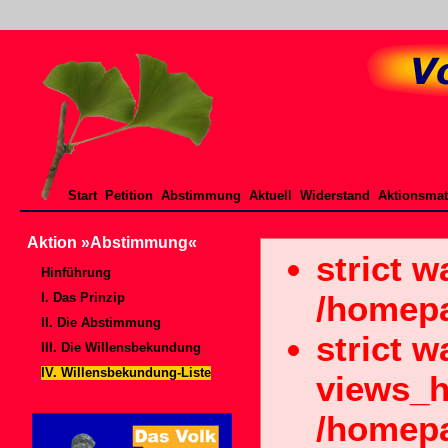
Start
Petition
Abstimmung
Aktuell
Widerstand
Aktionsmat
Aktion »Abstimmung«
strict w
Hinführung
/homepa
I. Das Prinzip
II. Die Abstimmung
strict w
III. Die Willensbekundung
IV. Willensbekundung-Liste
views_h
/homepa