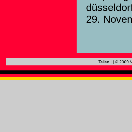
düsseldor
29. Nove
Teilen
|
|
© 2009 V