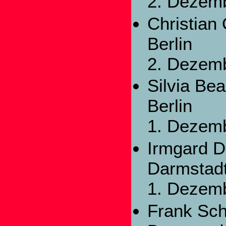
2. Dezem
Christian 
Berlin
2. Dezem
Silvia Be
Berlin
1. Dezem
Irmgard D
Darmstad
1. Dezem
Frank Sch