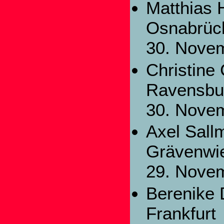
Matthias 
Osnabrüc
30. Nove
Christine
Ravensbu
30. Nove
Axel Sall
Grävenwi
29. Nove
Berenike 
Frankfurt