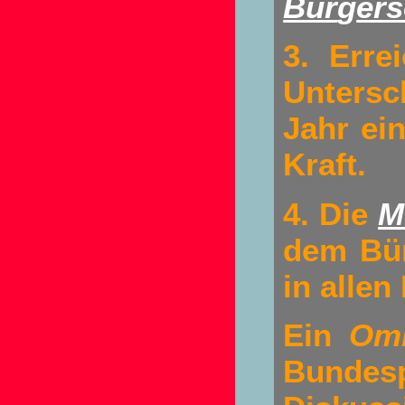
Bür
g
er
3. Erre
Untersc
Jahr ei
Kraft.
4. Die
M
dem Bür
in alle
Ein
Omb
Bundes