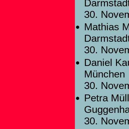
Darmstad
30. Nove
Mathias 
Darmstad
30. Nove
Daniel Ka
München
30. Nove
Petra Mül
Guggenh
30. Nove