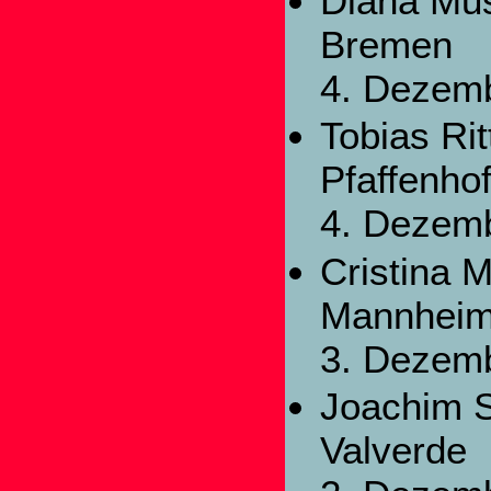
Diana Mu
Bremen
4. Dezem
Tobias Rit
Pfaffenho
4. Dezem
Cristina 
Mannhei
3. Dezem
Joachim 
Valverde