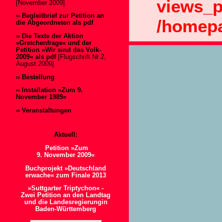
views_p
[November 2009]
›› Begleitbrief zur Petition an
/homepa
die Abgeordneten als pdf
››
Die Texte der Aktion
»Gretchenfrage« und der
Petition »Wir sind das Volk-
2009« als pdf
[Flugschrift Nr 2,
August 2009]
›› Bestellung
›› Installation »Zum 9.
November 1989«
›› Veranstaltungen
Aktuell:
Petition »Zum
9. November 2009«
Buchprojekt »Deutschland
erwache« zum Finale 2013
»Suttgarter Triptychon« -
Zwei Petition an den Landtag
und die Landesregierungin
Baden-Württemberg