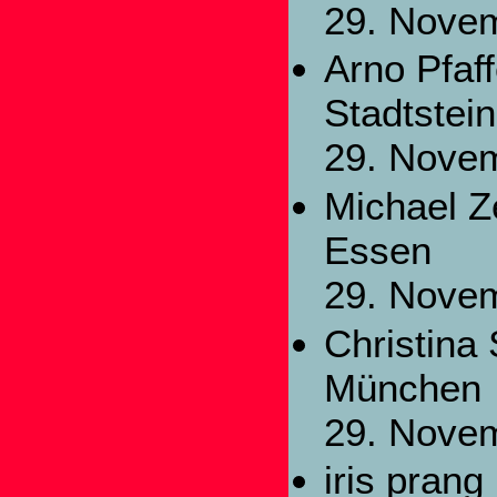
29. Nove
Arno Pfaf
Stadtstei
29. Nove
Michael Z
Essen
29. Nove
Christina
München
29. Nove
iris prang