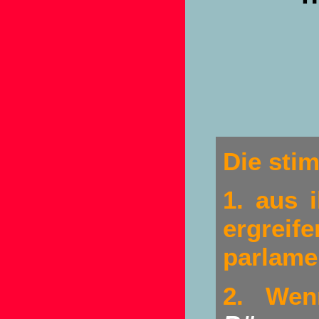
Die sti
1. aus 
ergreif
parlame
2. Wen