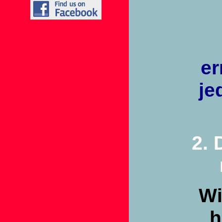
er
je
2. 
Wi
h