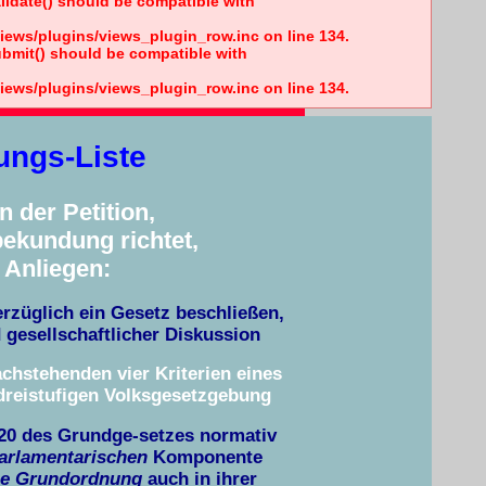
lidate() should be compatible with
iews/plugins/views_plugin_row.inc on line 134.
ubmit() should be compatible with
iews/plugins/views_plugin_row.inc on line 134.
ungs-Liste
 der Petition,
bekundung richtet,
 Anliegen:
rzüglich ein Gesetz beschließen,
gesellschaftlicher Diskussion
chstehenden vier Kriterien eines
dreistufigen Volksgesetzgebung
l 20 des Grundge-setzes normativ
arlamentarischen
Komponente
he Grundordnung
auch in ihrer