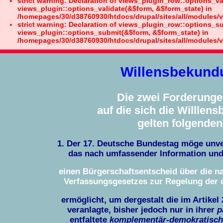
strict warning: Declaration of views_plugin_row::options_va
views_plugin::options_validate(&$form, &$form_state) in
/homepages/30/d38760930/htdocs/drupal/sites/all/modules/v
strict warning: Declaration of views_plugin_row::options_s
views_plugin::options_submit(&$form, &$form_state) in
/homepages/30/d38760930/htdocs/drupal/sites/all/modules/v
Willensbekund
Die zwei Forderungen
auf die sich die Willlens
gelten folgenden
1. Der 17. Deutsche Bundestag möge unve
das nach umfassender Information und 
einen Bürgerschaftsentscheid über die na
Verfassungsgesetzes zur Regelung der 
ermöglicht, um dergestalt die im Artike
veranlagte, bisher jedoch nur in ihrer
p
entfaltete
komplementär-demokratisc