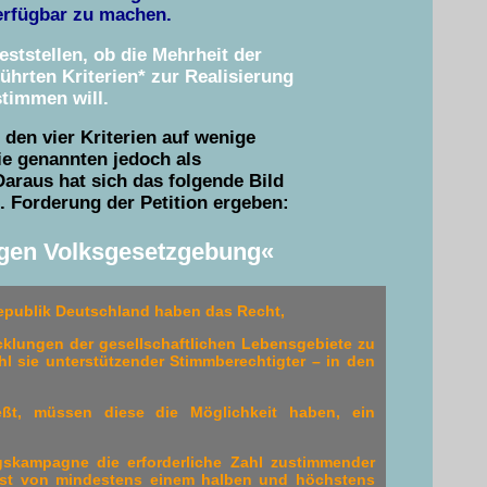
rfügbar zu machen.
eststellen, ob die Mehrheit der
hrten Kriterien* zur Realisierung
timmen will.
den vier Kriterien auf wenige
ie genannten jedoch als
raus hat sich das folgende Bild
2. Forderung der Petition ergeben:
ufigen Volksgesetzgebung«
epublik Deutschland haben das Recht,
cklungen der gesellschaftlichen Lebensgebiete zu
hl sie unter­stützender Stimmberechtigter – in den
eßt, müssen diese die Möglichkeit haben, ein
ngskampagne die erforderliche Zahl zustimmender
 Frist von mindestens einem halben und höchstens