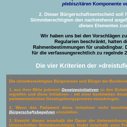
plebiszitären
Komponente ve
2. Dieser Bürgerschaftsentscheid soll f
Stimmberechtigten den nachstehend angefü
dieses
Elementes zus
Wir haben uns bei den Vorschlägen zu 
Regularien beschränkt, halten d
Rahmenbestimmungen für unabdingbar. Da
für die verfassungsrechtlich zu regelnde 
Die vier Kriterien der »dreist
Die stimmberechtigten Bürgerinnen und Bürger der Bundesr
1. aus ihrer Mitte jederzeit
Gesetzesinitiativen
zu den Entwi
ergreifen und diese Initiativen – mit einer bestimmten Anza
parlamentarischen Gesetzgebungsprozess einzubrin­gen.
2. Wenn das Parlament diese Initiativen nicht beschli
Bür
g
erscha
f
tsbe
g
ehren
einzuleiten.
3. Erreicht dieses innerhalb der Dauer der Unterzeichnu
Unterschriften Stimmberechtigter, findet innerhalb einer