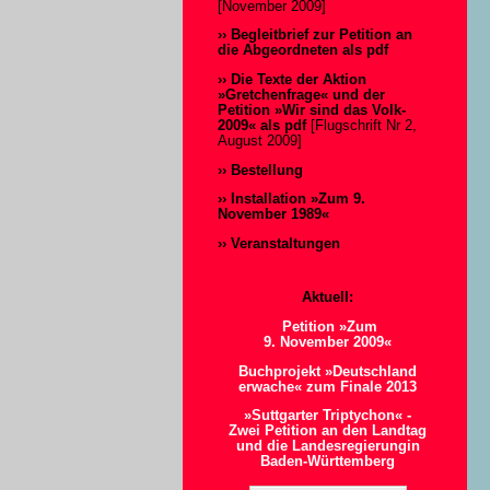
[November 2009]
›› Begleitbrief zur Petition an
die Abgeordneten als pdf
››
Die Texte der Aktion
»Gretchenfrage« und der
Petition »Wir sind das Volk-
2009« als pdf
[Flugschrift Nr 2,
August 2009]
›› Bestellung
›› Installation »Zum 9.
November 1989«
›› Veranstaltungen
Aktuell:
Petition »Zum
9. November 2009«
Buchprojekt »Deutschland
erwache« zum Finale 2013
»Suttgarter Triptychon« -
Zwei Petition an den Landtag
und die Landesregierungin
Baden-Württemberg