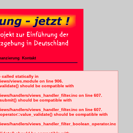
nanzierung
Kontakt
called statically in
iews/views.module on line 906.
_validate() should be compatible with
ews/handlers/views_handler_filter.inc on line 607.
s_submit() should be compatible with
ews/handlers/views_handler_filter.inc on line 607.
_operator::value_validate() should be compatible with
iews/handlers/views_handler_filter_boolean_operator.inc