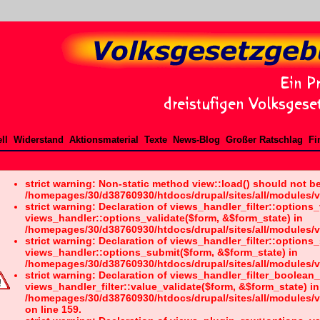
ll
Widerstand
Aktionsmaterial
Texte
News-Blog
Großer Ratschlag
Fi
strict warning: Non-static method view::load() should not be 
/homepages/30/d38760930/htdocs/drupal/sites/all/modules/v
strict warning: Declaration of views_handler_filter::options
views_handler::options_validate($form, &$form_state) in
/homepages/30/d38760930/htdocs/drupal/sites/all/modules/vi
strict warning: Declaration of views_handler_filter::option
views_handler::options_submit($form, &$form_state) in
/homepages/30/d38760930/htdocs/drupal/sites/all/modules/vi
strict warning: Declaration of views_handler_filter_boolean
views_handler_filter::value_validate($form, &$form_state) in
/homepages/30/d38760930/htdocs/drupal/sites/all/modules/v
on line 159.