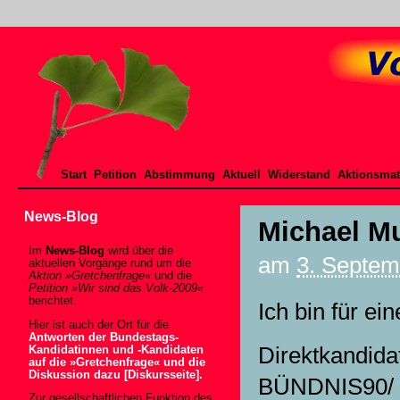
Start
Petition
Abstimmung
Aktuell
Widerstand
Aktionsmat
News-Blog
Michael Mu
Im
News-Blog
wird über die
am
3. Septem
aktuellen Vorgänge rund um die
Aktion »Gretchenfrage«
und die
Petition »Wir sind das Volk-2009«
berichtet.
Ich bin für ei
Hier ist auch der Ort für die
Antworten der Bundestags-
Direktkandida
Kandidatinnen und -Kandidaten
auf die »Gretchenfrage« und die
Diskussion dazu [Diskursseite].
BÜNDNIS90/
Zur gesellschaftlichen Funktion des