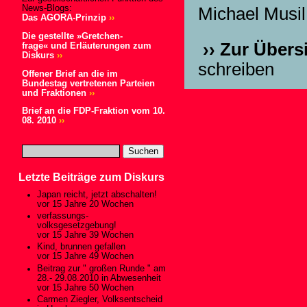
News-Blogs:
Michael Musil
Das AGORA-Prinzip
››
Die gestellte »Gretchen-
›› Zur Übers
frage« und Erläuterungen zum
Diskurs
››
schreiben
Offener Brief an die im
Bundestag vertretenen Parteien
und Fraktionen
››
Brief an die FDP-Fraktion vom 10.
08. 2010
››
Letzte Beiträge zum Diskurs
Japan reicht, jetzt abschalten!
vor 15 Jahre 20 Wochen
verfassungs-
volksgesetzgebung!
vor 15 Jahre 39 Wochen
Kind, brunnen gefallen
vor 15 Jahre 49 Wochen
Beitrag zur " großen Runde " am
28.- 29.08.2010 in Abwesenheit
vor 15 Jahre 50 Wochen
Carmen Ziegler, Volksentscheid