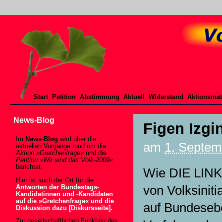
Start
Petition
Abstimmung
Aktuell
Widerstand
Aktionsmat
News-Blog
Figen Izgin
Im
News-Blog
wird über die
am
1. Septem
aktuellen Vorgänge rund um die
Aktion »Gretchenfrage«
und die
Petition »Wir sind das Volk-2009«
berichtet.
Wie DIE LINKE
Hier ist auch der Ort für die
von Volksinit
Antworten der Bundestags-
Kandidatinnen und -Kandidaten
auf die »Gretchenfrage« und die
auf Bundeseb
Diskussion dazu [Diskursseite].
Zur gesellschaftlichen Funktion des