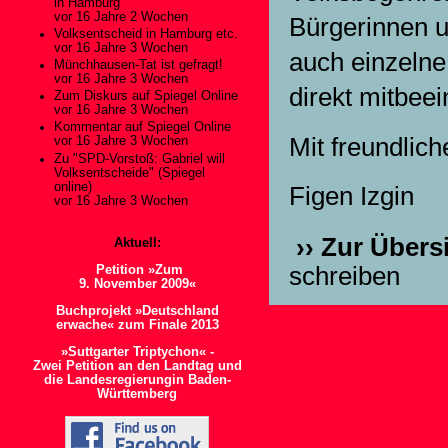
in Hamburg
vor 16 Jahre 2 Wochen
Bürgerinnen u
Volksentscheid in Hamburg etc.
vor 16 Jahre 3 Wochen
auch einzelne
Münchhausen-Tat ist gefragt!
vor 16 Jahre 3 Wochen
direkt mitbee
Zum Diskurs auf Spiegel Online
vor 16 Jahre 3 Wochen
Kommentar auf Spiegel Online
Mit freundlic
vor 16 Jahre 3 Wochen
Zu "SPD-Vorstoß: Gabriel will
Volksentscheide" (Spiegel
online)
Figen Izgin
vor 16 Jahre 3 Wochen
›› Zur Übers
Aktuell:
schreiben
Petition »Zum
9. November 2009«
Buchprojekt »Deutschland
erwache« zum Finale 2013
»Suttgarter Triptychon« -
Zwei Petition an den Landtag und
die Landesregierungin Baden-
Württemberg