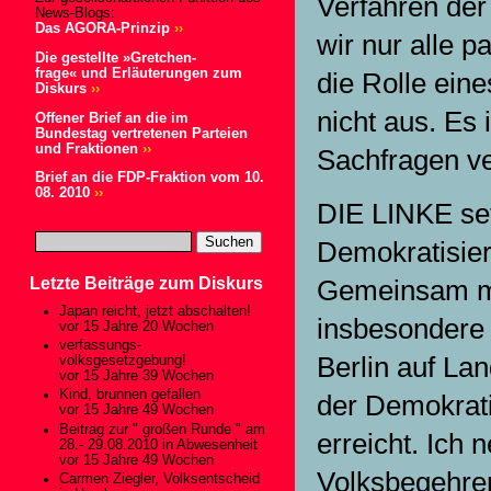
Verfahren der
News-Blogs:
Das AGORA-Prinzip
››
wir nur alle 
Die gestellte »Gretchen-
frage« und Erläuterungen zum
die Rolle ein
Diskurs
››
nicht aus. Es 
Offener Brief an die im
Bundestag vertretenen Parteien
und Fraktionen
››
Sachfragen ve
Brief an die FDP-Fraktion vom 10.
08. 2010
››
DIE LINKE set
Demokratisieru
Letzte Beiträge zum Diskurs
Gemeinsam mi
Japan reicht, jetzt abschalten!
insbesondere 
vor 15 Jahre 20 Wochen
verfassungs-
Berlin auf La
volksgesetzgebung!
vor 15 Jahre 39 Wochen
Kind, brunnen gefallen
der Demokrati
vor 15 Jahre 49 Wochen
Beitrag zur " großen Runde " am
erreicht. Ich 
28.- 29.08.2010 in Abwesenheit
vor 15 Jahre 49 Wochen
Volksbegehre
Carmen Ziegler, Volksentscheid