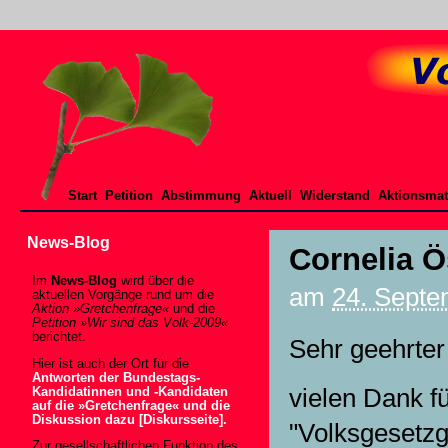
Start
Petition
Abstimmung
Aktuell
Widerstand
Aktionsmat
News-Blog
Cornelia Ö
Im
News-Blog
wird über die
am
24. Septe
aktuellen Vorgänge rund um die
Aktion »Gretchenfrage«
und die
Petition »Wir sind das Volk-2009«
berichtet.
Sehr geehrter
Hier ist auch der Ort für die
Antworten der Bundestags-
vielen Dank f
Kandidatinnen und -Kandidaten
auf die »Gretchenfrage« und die
Diskussion dazu [Diskursseite].
"Volksgesetzg
Zur gesellschaftlichen Funktion des