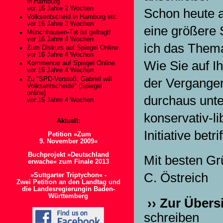
in Hamburg
vor 16 Jahre 2 Wochen
Schon heute ab
Volksentscheid in Hamburg etc.
vor 16 Jahre 3 Wochen
eine größere 
Münchhausen-Tat ist gefragt!
vor 16 Jahre 4 Wochen
ich das Thema
Zum Diskurs auf Spiegel Online
vor 16 Jahre 4 Wochen
Wie Sie auf Ih
Kommentar auf Spiegel Online
vor 16 Jahre 4 Wochen
Zu "SPD-Vorstoß: Gabriel will
der Vergangen
Volksentscheide" (Spiegel
online)
durchaus unte
vor 16 Jahre 4 Wochen
konservativ-li
Aktuell:
Initiative be
Petition »Zum
9. November 2009«
Buchprojekt »Deutschland
Mit besten Gr
erwache« zum Finale 2013
C. Östreich
»Suttgarter Triptychon« -
Zwei Petition an den Landtag und
die Landesregierungin Baden-
Württemberg
›› Zur Übers
schreiben