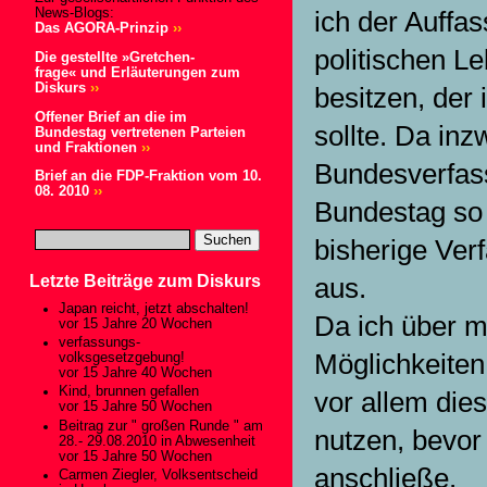
News-Blogs:
ich der Auffa
Das AGORA-Prinzip
››
politischen L
Die gestellte »Gretchen-
frage« und Erläuterungen zum
Diskurs
››
besitzen, de
Offener Brief an die im
sollte. Da in
Bundestag vertretenen Parteien
und Fraktionen
››
Bundesverfass
Brief an die FDP-Fraktion vom 10.
08. 2010
››
Bundestag so 
bisherige Ver
Letzte Beiträge zum Diskurs
aus.
Japan reicht, jetzt abschalten!
Da ich über me
vor 15 Jahre 20 Wochen
verfassungs-
Möglichkeiten
volksgesetzgebung!
vor 15 Jahre 40 Wochen
Kind, brunnen gefallen
vor allem die
vor 15 Jahre 50 Wochen
Beitrag zur " großen Runde " am
nutzen, bevor 
28.- 29.08.2010 in Abwesenheit
vor 15 Jahre 50 Wochen
anschließe.
Carmen Ziegler, Volksentscheid