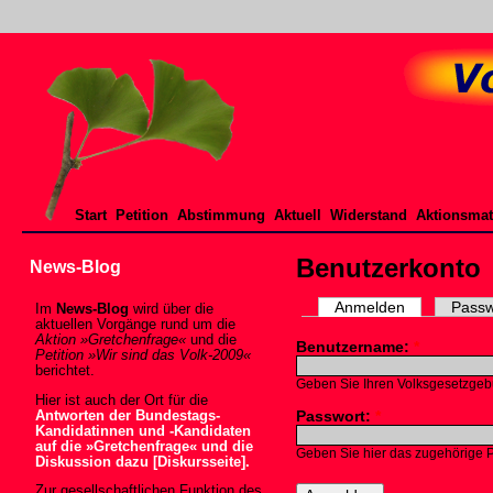
Start
Petition
Abstimmung
Aktuell
Widerstand
Aktionsmat
Benutzerkonto
News-Blog
Anmelden
Passw
Im
News-Blog
wird über die
aktuellen Vorgänge rund um die
Aktion »Gretchenfrage«
und die
Benutzername:
*
Petition »Wir sind das Volk-2009«
berichtet.
Geben Sie Ihren Volksgesetzgeb
Hier ist auch der Ort für die
Passwort:
*
Antworten der Bundestags-
Kandidatinnen und -Kandidaten
auf die »Gretchenfrage« und die
Geben Sie hier das zugehörige 
Diskussion dazu [Diskursseite].
Zur gesellschaftlichen Funktion des