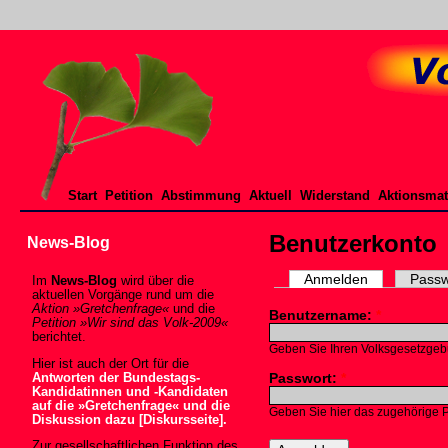
Start
Petition
Abstimmung
Aktuell
Widerstand
Aktionsmat
Benutzerkonto
News-Blog
Anmelden
Passw
Im
News-Blog
wird über die
aktuellen Vorgänge rund um die
Aktion »Gretchenfrage«
und die
Benutzername:
*
Petition »Wir sind das Volk-2009«
berichtet.
Geben Sie Ihren Volksgesetzgeb
Hier ist auch der Ort für die
Passwort:
*
Antworten der Bundestags-
Kandidatinnen und -Kandidaten
auf die »Gretchenfrage« und die
Geben Sie hier das zugehörige 
Diskussion dazu [Diskursseite].
Zur gesellschaftlichen Funktion des