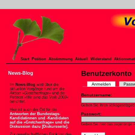
Start
Petition
Abstimmung
Aktuell
Widerstand
Aktionsmat
Benutzerkonto
News-Blog
Anmelden
Passw
Im
News-Blog
wird über die
aktuellen Vorgänge rund um die
Aktion »Gretchenfrage«
und die
Benutzername:
*
Petition »Wir sind das Volk-2009«
berichtet.
Geben Sie Ihren Volksgesetzgeb
Hier ist auch der Ort für die
Passwort:
*
Antworten der Bundestags-
Kandidatinnen und -Kandidaten
auf die »Gretchenfrage« und die
Geben Sie hier das zugehörige 
Diskussion dazu [Diskursseite].
Zur gesellschaftlichen Funktion des