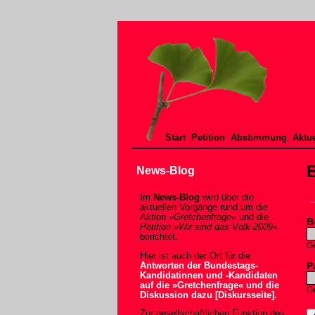
Start
Petition
Abstimmung
Aktue
News-Blog
Im
News-Blog
wird über die
aktuellen Vorgänge rund um die
Aktion »Gretchenfrage«
und die
B
Petition »Wir sind das Volk-2009«
berichtet.
Ge
Hier ist auch der Ort für die
P
Antworten der Bundestags-
Kandidatinnen und -Kandidaten
auf die »Gretchenfrage« und die
Ge
Diskussion dazu [Diskursseite].
Zur gesellschaftlichen Funktion des