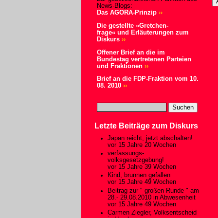
News-Blogs:
Das AGORA-Prinzip
››
Die gestellte »Gretchen-
frage« und Erläuterungen zum
Diskurs
››
Offener Brief an die im
Bundestag vertretenen Parteien
und Fraktionen
››
Brief an die FDP-Fraktion vom 10.
08. 2010
››
Letzte Beiträge zum Diskurs
Japan reicht, jetzt abschalten!
vor 15 Jahre 20 Wochen
verfassungs-
volksgesetzgebung!
vor 15 Jahre 39 Wochen
Kind, brunnen gefallen
vor 15 Jahre 49 Wochen
Beitrag zur " großen Runde " am
28.- 29.08.2010 in Abwesenheit
vor 15 Jahre 49 Wochen
Carmen Ziegler, Volksentscheid