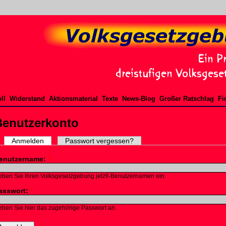
ll
Widerstand
Aktionsmaterial
Texte
News-Blog
Großer Ratschlag
Fi
Benutzerkonto
Anmelden
Passwort vergessen?
enutzername:
*
ben Sie Ihren Volksgesetzgebung jetzt!-Benutzernamen ein.
asswort:
*
ben Sie hier das zugehörige Passwort an.