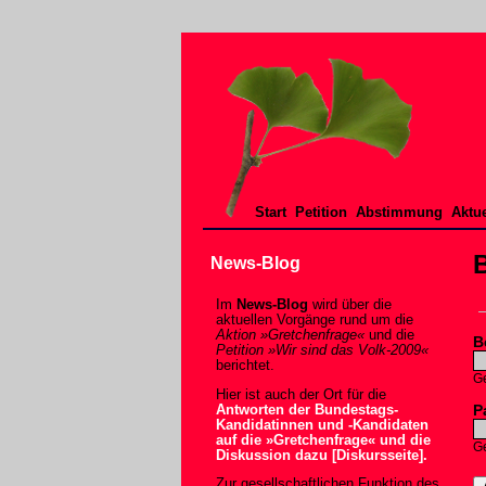
Start
Petition
Abstimmung
Aktue
News-Blog
Im
News-Blog
wird über die
aktuellen Vorgänge rund um die
Aktion »Gretchenfrage«
und die
B
Petition »Wir sind das Volk-2009«
berichtet.
Ge
Hier ist auch der Ort für die
P
Antworten der Bundestags-
Kandidatinnen und -Kandidaten
auf die »Gretchenfrage« und die
Ge
Diskussion dazu [Diskursseite].
Zur gesellschaftlichen Funktion des