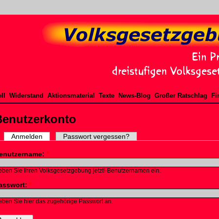
ll
Widerstand
Aktionsmaterial
Texte
News-Blog
Großer Ratschlag
Fi
Benutzerkonto
Anmelden
Passwort vergessen?
enutzername:
*
ben Sie Ihren Volksgesetzgebung jetzt!-Benutzernamen ein.
asswort:
*
ben Sie hier das zugehörige Passwort an.