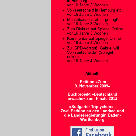
in Hamburg
vor 16 Jahre 2 Wochen
Volksentscheid in Hamburg etc.
vor 16 Jahre 3 Wochen
Münchhausen-Tat ist gefragt!
vor 16 Jahre 3 Wochen
Zum Diskurs auf Spiegel Online
vor 16 Jahre 3 Wochen
Kommentar auf Spiegel Online
vor 16 Jahre 4 Wochen
Zu "SPD-Vorstoß: Gabriel will
Volksentscheide" (Spiegel
online)
vor 16 Jahre 4 Wochen
Aktuell:
Petition »Zum
9. November 2009«
Buchprojekt »Deutschland
erwache« zum Finale 2013
»Suttgarter Triptychon« -
Zwei Petition an den Landtag und
die Landesregierungin Baden-
Württemberg