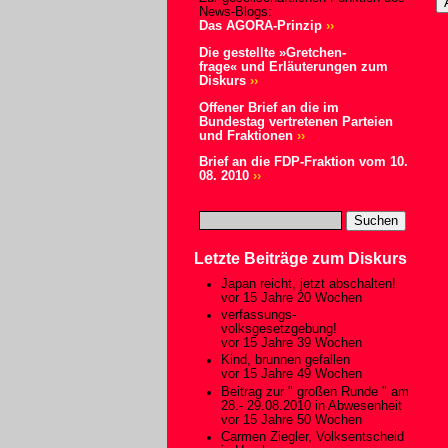
News-Blogs:
Das AGORA-Prinzip
››
Die gestellte »Gretchen-
frage« und Erläuterungen zum
Diskurs
››
Offener Brief an die im
Bundestag vertretenen Parteien
und Fraktionen
››
Brief an die FDP-Fraktion vom 10.
08. 2010
››
Letzte Beiträge zum Diskurs
Japan reicht, jetzt abschalten!
vor 15 Jahre 20 Wochen
verfassungs-
volksgesetzgebung!
vor 15 Jahre 39 Wochen
Kind, brunnen gefallen
vor 15 Jahre 49 Wochen
Beitrag zur " großen Runde " am
28.- 29.08.2010 in Abwesenheit
vor 15 Jahre 50 Wochen
Carmen Ziegler, Volksentscheid